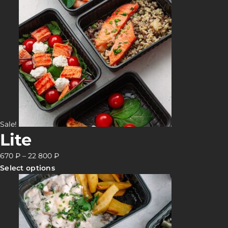
Sale!
Lite
670
₽
–
22 800
₽
Select options