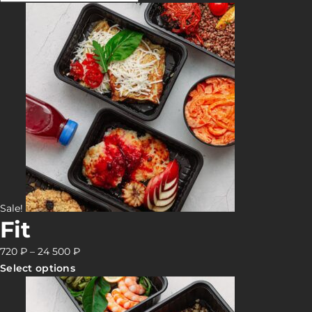
Sale!
Fit
720
₽
–
24 500
₽
Select options