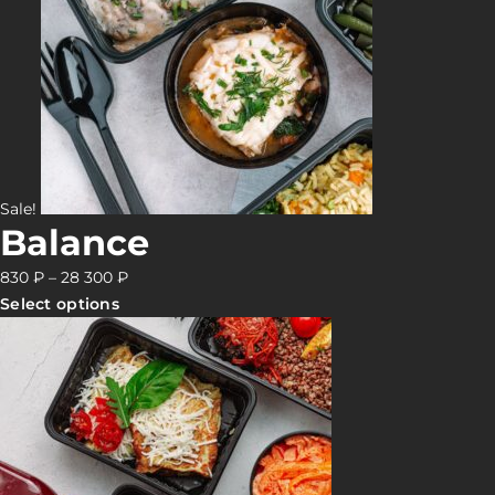
Sale!
Balance
830
₽
–
28 300
₽
Select options