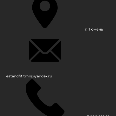
г. Тюмень
eatandfit.tmn@yandex.ru