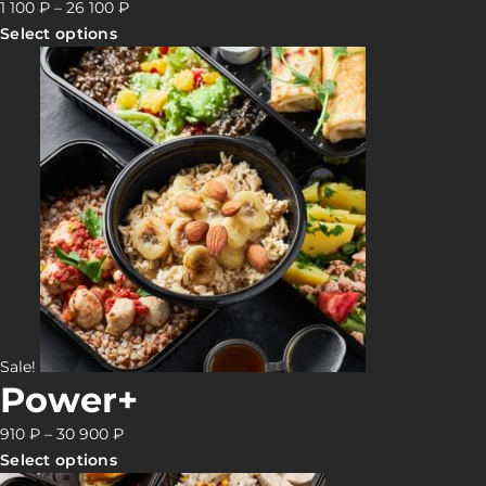
1 100
₽
–
26 100
₽
Select options
Sale!
Power+
910
₽
–
30 900
₽
Select options