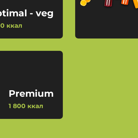
timal - veg
00 ккал
Premium
1 800 ккал