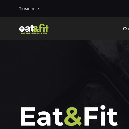
Тюмень
О 
Eat
&
Fit