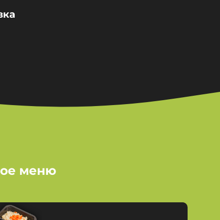
вка
ное меню